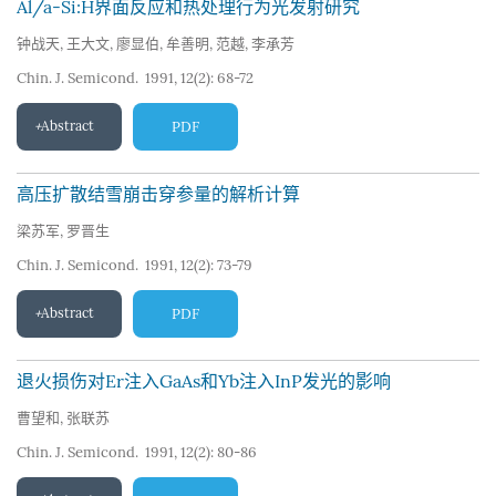
Al/a-Si:H界面反应和热处理行为光发射研究
钟战天
,
王大文
,
廖显伯
,
牟善明
,
范越
,
李承芳
Chin. J. Semicond. 1991, 12(2): 68-72
Abstract
PDF
高压扩散结雪崩击穿参量的解析计算
梁苏军
,
罗晋生
Chin. J. Semicond. 1991, 12(2): 73-79
Abstract
PDF
退火损伤对Er注入GaAs和Yb注入InP发光的影响
曹望和
,
张联苏
Chin. J. Semicond. 1991, 12(2): 80-86