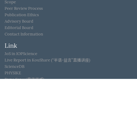
Scope
Peer Review Process
Publication Ethics
Advisory Board
Editorial Board
Contact Information
Link
JoS in IOPScience
Live Report in KouShare (“半语-益言”直播讲座)
ScienceDB
PHYSIKE
Dyna Sense(鼎信优威)