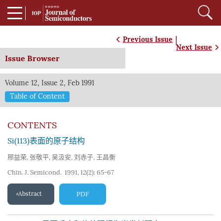
|
Previous Issue
Next Issue
Issue Browser
Volume 12, Issue 2, Feb 1991
Table of Content
CONTENTS
Si(113)表面的原子结构
邢益荣
,
张敬平
,
吴汲安
,
刘赤子
,
王昌衡
Chin. J. Semicond. 1991, 12(2): 65-67
Abstract
PDF