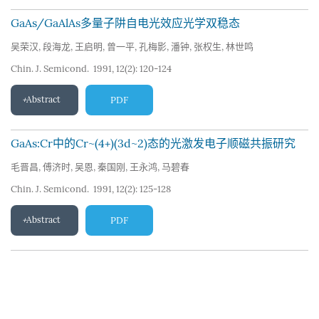
GaAs/GaAlAs多量子阱自电光效应光学双稳态
吴荣汉
,
段海龙
,
王启明
,
曾一平
,
孔梅影
,
潘钟
,
张权生
,
林世鸣
Chin. J. Semicond. 1991, 12(2): 120-124
Abstract
PDF
GaAs:Cr中的Cr~(4+)(3d~2)态的光激发电子顺磁共振研究
毛晋昌
,
傅济时
,
吴恩
,
秦国刚
,
王永鸿
,
马碧春
Chin. J. Semicond. 1991, 12(2): 125-128
Abstract
PDF