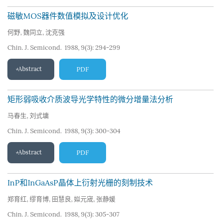
磁敏MOS器件数值模拟及设计优化
何野
,
魏同立
,
沈克强
Chin. J. Semicond. 1988, 9(3): 294-299
Abstract
PDF
矩形弱吸收介质波导光学特性的微分增量法分析
马春生
,
刘式墉
Chin. J. Semicond. 1988, 9(3): 300-304
Abstract
PDF
InP和InGaAsP晶体上衍射光栅的刻制技术
郑育红
,
缪育博
,
田慧良
,
姒元宬
,
张静媛
Chin. J. Semicond. 1988, 9(3): 305-307