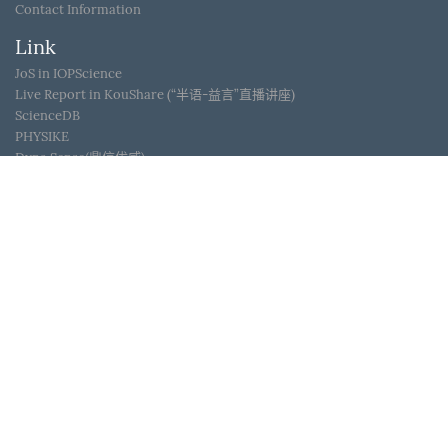
Contact Information
Link
JoS in IOPScience
Live Report in KouShare (“半语-益言”直播讲座)
ScienceDB
PHYSIKE
Dyna Sense(鼎信优威)
WeChat ID
Journal of Semiconductors © 2017 All Rights Reserved
京
ICP备05085259号-2