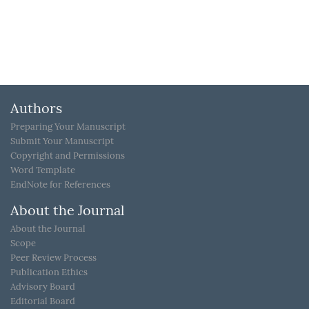
Authors
Preparing Your Manuscript
Submit Your Manuscript
Copyright and Permissions
Word Template
EndNote for References
About the Journal
About the Journal
Scope
Peer Review Process
Publication Ethics
Advisory Board
Editorial Board