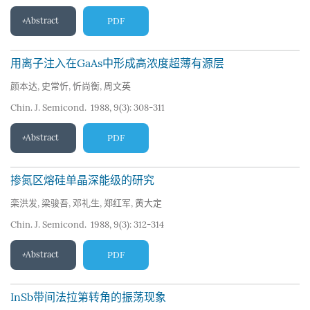
Abstract
PDF
用离子注入在GaAs中形成高浓度超薄有源层
颜本达
,
史常忻
,
忻尚衡
,
周文英
Chin. J. Semicond. 1988, 9(3): 308-311
Abstract
PDF
掺氮区熔硅单晶深能级的研究
栾洪发
,
梁骏吾
,
邓礼生
,
郑红军
,
黄大定
Chin. J. Semicond. 1988, 9(3): 312-314
Abstract
PDF
InSb带间法拉第转角的振荡现象