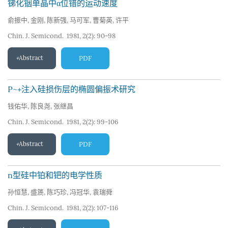
锑化铟单晶中α位错的运动速度
俞振中
,
金刚
,
陈新强
,
马可军
,
曹菊英
,
许平
Chin. J. Semicond. 1981, 2(2): 90-98
Abstract
PDF
P~+注入硅损伤层的椭圆偏振术研究
钱佑华
,
陈良尧
,
张继昌
Chin. J. Semicond. 1981, 2(2): 99-106
Abstract
PDF
n型硅中铂和钯的电学性质
孙恒慧
,
盛篪
,
陈巧珍
,
冯冠华
,
袁瑞舜
Chin. J. Semicond. 1981, 2(2): 107-116