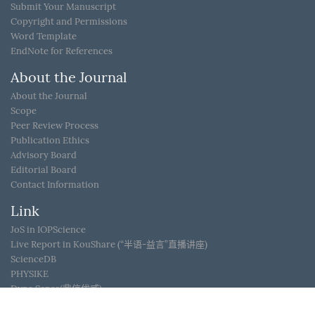
Submit Your Manuscript
Copyright and Permissions
Word Template
EndNote for References
About the Journal
About the Journal
Scope
Peer Review Process
Publication Ethics
Advisory Board
Editorial Board
Contact Information
Link
JoS in IOPScience
Live Report in KouShare (“半语-益言”直播讲座)
ScienceDB
PHYSIKE
Dyna Sense(鼎信优威)