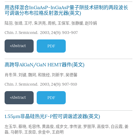
用选择混合InGaAsP-InGaAsP量子阱技术研制的两段波长
可调谐分布布拉格反射激光器(英文)
陆羽
,
张靖
,
王圩
,
朱洪亮
,
周帆
,
王保军
,
张静媛
,
赵玲娟
Chin. J. Semicond. 2003, 24(9): 903-907
Abstract
PDF
高跨导AlGaN/GaN HEMT器件(英文)
肖冬萍
,
刘键
,
魏珂
,
和致经
,
刘新宇
,
吴德馨
Chin. J. Semicond. 2003, 24(9): 907-910
Abstract
PDF
1.55μm非晶硅热光F-P腔可调谐滤波器(英文)
左玉华
,
蔡晓
,
毛容伟
,
黄昌俊
,
成步文
,
李传波
,
罗丽萍
,
高俊华
,
白云霞
,
姜
磊
,
马朝华
,
王良臣
,
余金中
,
王启明