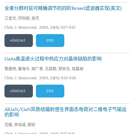
全差分群时延可精确调节的四阶Bessel滤波器实现(英文)
江金光
,
何怡刚
,
吴杰
Chin. J. Semicond. 2003, 24(9): 927-932
Abstract
PDF
GaAs高温退火过程中热应力对晶体缺陷的影响
黎建明
,
屠海令
,
胡广勇
,
王超群
,
郑安生
,
钱嘉裕
Chin. J. Semicond. 2003, 24(9): 933-936
Abstract
PDF
AlGaN/GaN异质结辐射感生界面态电荷对二维电子气输运
的影响
范隆
,
李培咸
,
郝跃
Chin. J. Semicond. 2003, 24(9): 937-941