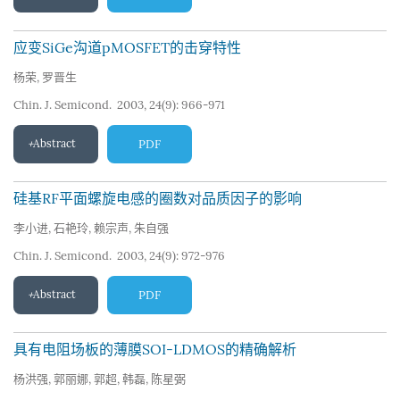
应变SiGe沟道pMOSFET的击穿特性
杨荣
,
罗晋生
Chin. J. Semicond. 2003, 24(9): 966-971
Abstract
PDF
硅基RF平面螺旋电感的圈数对品质因子的影响
李小进
,
石艳玲
,
赖宗声
,
朱自强
Chin. J. Semicond. 2003, 24(9): 972-976
Abstract
PDF
具有电阻场板的薄膜SOI-LDMOS的精确解析
杨洪强
,
郭丽娜
,
郭超
,
韩磊
,
陈星弼