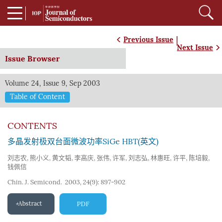
|
Previous Issue
Next Issue
Issue Browser
Volume 24, Issue 9, Sep 2003
Table of Content
CONTENTS
多晶发射极双台面微波功率SiGe HBT(英文)
刘志农
,
熊小义
,
黄文韬
,
李高庆
,
张伟
,
许军
,
刘志弘
,
林惠旺
,
许平
,
陈培毅
,
钱佩信
Chin. J. Semicond. 2003, 24(9): 897-902
Abstract
PDF