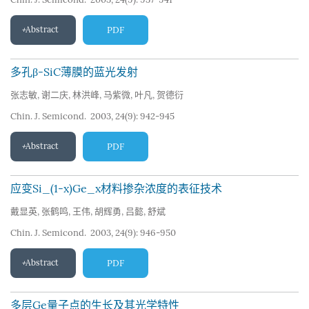
Abstract
PDF
多孔β-SiC薄膜的蓝光发射
张志敏
,
谢二庆
,
林洪峰
,
马紫微
,
叶凡
,
贺德衍
Chin. J. Semicond. 2003, 24(9): 942-945
Abstract
PDF
应变Si_(1-x)Ge_x材料掺杂浓度的表征技术
戴显英
,
张鹤鸣
,
王伟
,
胡辉勇
,
吕懿
,
舒斌
Chin. J. Semicond. 2003, 24(9): 946-950
Abstract
PDF
多层Ge量子点的生长及其光学特性