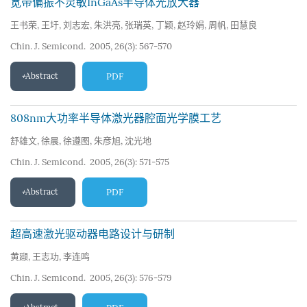
宽带偏振不灵敏InGaAs半导体光放大器
王书荣
,
王圩
,
刘志宏
,
朱洪亮
,
张瑞英
,
丁颖
,
赵玲娟
,
周帆
,
田慧良
Chin. J. Semicond. 2005, 26(3): 567-570
Abstract
PDF
808nm大功率半导体激光器腔面光学膜工艺
舒雄文
,
徐晨
,
徐遵图
,
朱彦旭
,
沈光地
Chin. J. Semicond. 2005, 26(3): 571-575
Abstract
PDF
超高速激光驱动器电路设计与研制
黄颋
,
王志功
,
李连鸣
Chin. J. Semicond. 2005, 26(3): 576-579