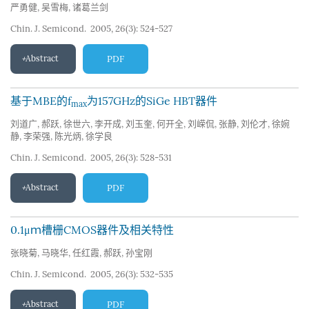
严勇健
,
吴雪梅
,
诸葛兰剑
Chin. J. Semicond. 2005, 26(3): 524-527
Abstract
PDF
基于MBE的f
为157GHz的SiGe HBT器件
max
刘道广
,
郝跃
,
徐世六
,
李开成
,
刘玉奎
,
何开全
,
刘嵘侃
,
张静
,
刘伦才
,
徐婉
静
,
李荣强
,
陈光炳
,
徐学良
Chin. J. Semicond. 2005, 26(3): 528-531
Abstract
PDF
0.1μｍ槽栅CMOS器件及相关特性
张晓菊
,
马晓华
,
任红霞
,
郝跃
,
孙宝刚
Chin. J. Semicond. 2005, 26(3): 532-535
Abstract
PDF