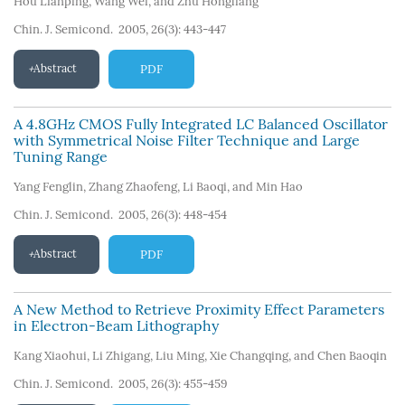
Hou Lianping
,
Wang Wei
,
and Zhu Hongliang
Chin. J. Semicond. 2005, 26(3): 443-447
Abstract
PDF
A 4.8GHz CMOS Fully Integrated LC Balanced Oscillator
with Symmetrical Noise Filter Technique and Large
Tuning Range
Yang Fenglin
,
Zhang Zhaofeng
,
Li Baoqi
,
and Min Hao
Chin. J. Semicond. 2005, 26(3): 448-454
Abstract
PDF
A New Method to Retrieve Proximity Effect Parameters
in Electron-Beam Lithography
Kang Xiaohui
,
Li Zhigang
,
Liu Ming
,
Xie Changqing
,
and Chen Baoqin
Chin. J. Semicond. 2005, 26(3): 455-459