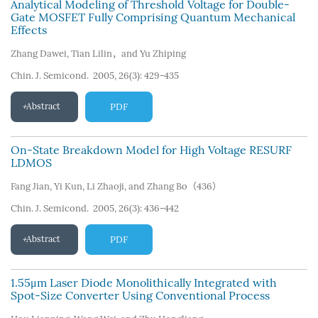
Analytical Modeling of Threshold Voltage for Double-
Gate MOSFET Fully Comprising Quantum Mechanical
Effects
Zhang Dawei
,
Tian Lilin，and Yu Zhiping
Chin. J. Semicond. 2005, 26(3): 429-435
Abstract
PDF
On-State Breakdown Model for High Voltage RESURF
LDMOS
Fang Jian
,
Yi Kun
,
Li Zhaoji
,
and Zhang Bo（436）
Chin. J. Semicond. 2005, 26(3): 436-442
Abstract
PDF
1.55μm Laser Diode Monolithically Integrated with
Spot-Size Converter Using Conventional Process