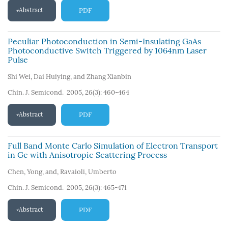
Abstract
PDF
Peculiar Photoconduction in Semi-Insulating GaAs
Photoconductive Switch Triggered by 1064nm Laser
Pulse
Shi Wei
,
Dai Huiying
,
and Zhang Xianbin
Chin. J. Semicond. 2005, 26(3): 460-464
Abstract
PDF
Full Band Monte Carlo Simulation of Electron Transport
in Ge with Anisotropic Scattering Process
Chen
,
Yong
,
and
,
Ravaioli
,
Umberto
Chin. J. Semicond. 2005, 26(3): 465-471
Abstract
PDF