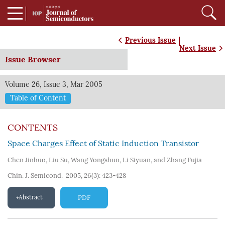
|
Previous Issue
Next Issue
Issue Browser
Volume 26, Issue 3, Mar 2005
Table of Content
CONTENTS
Space Charges Effect of Static Induction Transistor
Chen Jinhuo
,
Liu Su
,
Wang Yongshun
,
Li Siyuan
,
and Zhang Fujia
Chin. J. Semicond. 2005, 26(3): 423-428
Abstract
PDF