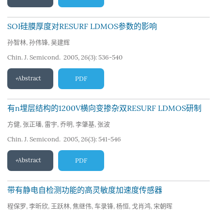
SOI硅膜厚度对RESURF LDMOS参数的影响
孙智林
,
孙伟锋
,
吴建辉
Chin. J. Semicond. 2005, 26(3): 536-540
Abstract
PDF
有n埋层结构的1200V横向变掺杂双RESURF LDMOS研制
方健
,
张正璠
,
雷宇
,
乔明
,
李肇基
,
张波
Chin. J. Semicond. 2005, 26(3): 541-546
Abstract
PDF
带有静电自检测功能的高灵敏度加速度传感器
程保罗
,
李昕欣
,
王跃林
,
焦继伟
,
车录锋
,
杨恒
,
戈肖鸿
,
宋朝晖