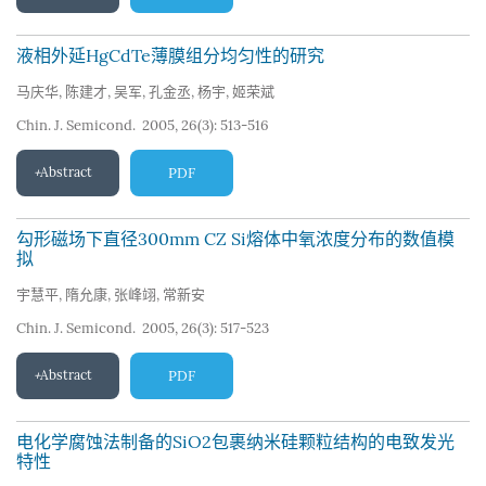
液相外延HgCdTe薄膜组分均匀性的研究
马庆华
,
陈建才
,
吴军
,
孔金丞
,
杨宇
,
姬荣斌
Chin. J. Semicond. 2005, 26(3): 513-516
Abstract
PDF
勾形磁场下直径300mm CZ Si熔体中氧浓度分布的数值模
拟
宇慧平
,
隋允康
,
张峰翊
,
常新安
Chin. J. Semicond. 2005, 26(3): 517-523
Abstract
PDF
电化学腐蚀法制备的SiO2包裹纳米硅颗粒结构的电致发光
特性