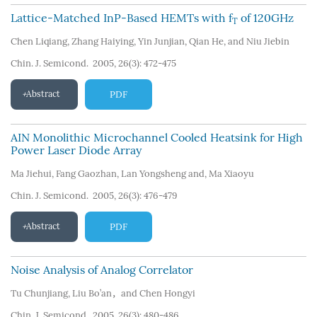
Lattice-Matched InP-Based HEMTs with f
of 120GHz
T
Chen Liqiang
,
Zhang Haiying
,
Yin Junjian
,
Qian He
,
and Niu Jiebin
Chin. J. Semicond. 2005, 26(3): 472-475
Abstract
PDF
AIN Monolithic Microchannel Cooled Heatsink for High
Power Laser Diode Array
Ma Jiehui
,
Fang Gaozhan
,
Lan Yongsheng and
,
Ma Xiaoyu
Chin. J. Semicond. 2005, 26(3): 476-479
Abstract
PDF
Noise Analysis of Analog Correlator
Tu Chunjiang
,
Liu Bo’an，and Chen Hongyi
Chin. J. Semicond. 2005, 26(3): 480-486