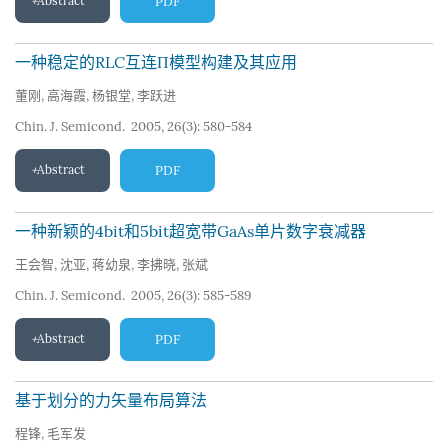
Abstract
PDF
一种稳定的RLC互连Π模型构建及其应用
董刚
,
高海霞
,
杨银堂
,
李跃进
Chin. J. Semicond. 2005, 26(3): 580-584
Abstract
PDF
一种新颖的4bit和5bit超宽带GaAs单片数字衰减器
王会智
,
沈亚
,
蒋幼泉
,
李拂晓
,
张斌
Chin. J. Semicond. 2005, 26(3): 585-589
Abstract
PDF
基于划分的力矢量布局算法
程锋
,
毛军发