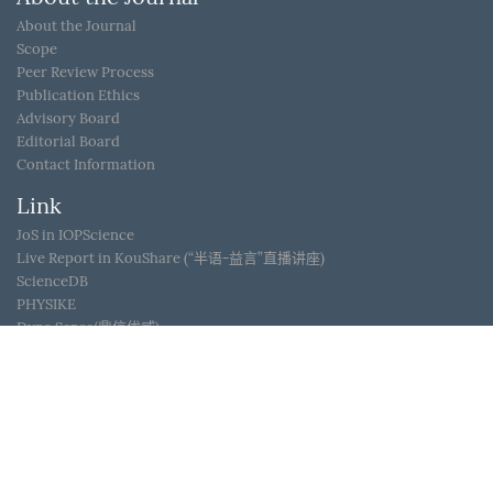
About the Journal
Scope
Peer Review Process
Publication Ethics
Advisory Board
Editorial Board
Contact Information
Link
JoS in IOPScience
Live Report in KouShare (“半语-益言”直播讲座)
ScienceDB
PHYSIKE
Dyna Sense(鼎信优威)