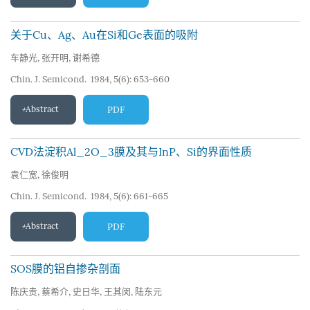
关于Cu、Ag、Au在Si和Ge表面的吸附
车静光
,
张开明
,
谢希德
Chin. J. Semicond. 1984, 5(6): 653-660
Abstract
PDF
CVD法淀积Al_2O_3膜及其与InP、Si的界面性质
袁仁宽
,
徐俊明
Chin. J. Semicond. 1984, 5(6): 661-665
Abstract
PDF
SOS膜的铝自掺杂剖面
陈庆贵
,
蔡希介
,
史日华
,
王其闵
,
陆东元