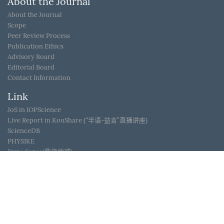
About the Journal
About the Journal
Scope
Peer Review Process
Publication Ethics
Advisory Board
Editorial Board
Contact Information
Link
JoS in IOPScience
Live Report in KouShare (“半语-益言”直播讲座)
ScienceDB
PHYSIKE
Dyna Sense(鼎信优威)