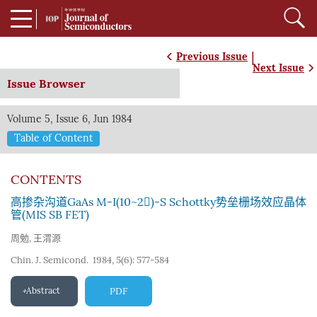
|
Previous Issue
Next Issue
Issue Browser
Volume 5, Issue 6, Jun 1984
Table of Content
CONTENTS
高掺杂沟道GaAs M-I(10~2)-S Schottky势垒栅场效应晶体
管(MIS SB FET)
周勉
,
王渭源
Chin. J. Semicond. 1984, 5(6): 577-584
Abstract
PDF