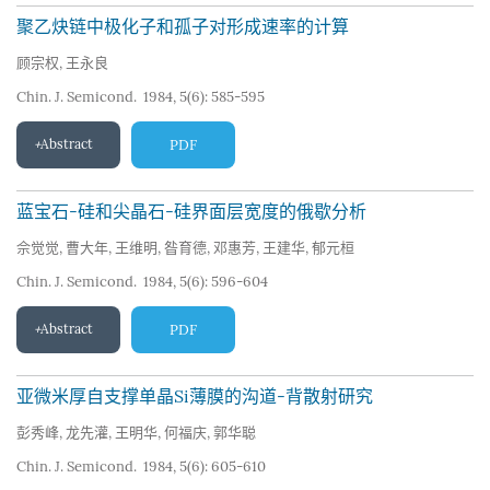
聚乙炔链中极化子和孤子对形成速率的计算
顾宗权
,
王永良
Chin. J. Semicond. 1984, 5(6): 585-595
Abstract
PDF
蓝宝石-硅和尖晶石-硅界面层宽度的俄歇分析
佘觉觉
,
曹大年
,
王维明
,
昝育德
,
邓惠芳
,
王建华
,
郁元桓
Chin. J. Semicond. 1984, 5(6): 596-604
Abstract
PDF
亚微米厚自支撑单晶Si薄膜的沟道-背散射研究
彭秀峰
,
龙先灌
,
王明华
,
何福庆
,
郭华聪
Chin. J. Semicond. 1984, 5(6): 605-610