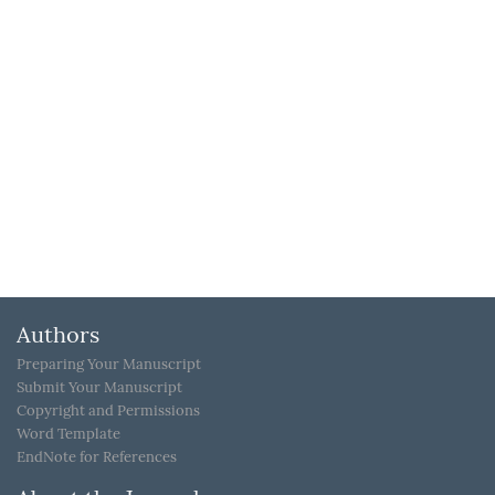
Authors
Preparing Your Manuscript
Submit Your Manuscript
Copyright and Permissions
Word Template
EndNote for References