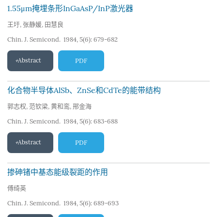
1.55μm掩埋条形InGaAsP/InP激光器
王圩
,
张静媛
,
田慧良
Chin. J. Semicond. 1984, 5(6): 679-682
Abstract
PDF
化合物半导体AlSb、ZnSe和CdTe的能带结构
郭志权
,
范钦梁
,
黄和鸾
,
邢金海
Chin. J. Semicond. 1984, 5(6): 683-688
Abstract
PDF
掺砷锗中基态能级裂距的作用
傅绮英
Chin. J. Semicond. 1984, 5(6): 689-693