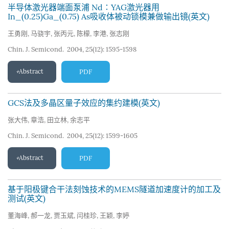
半导体激光器端面泵浦 Nd∶YAG激光器用
In_(0.25)Ga_(0.75) As吸收体被动锁模兼做输出镜(英文)
王勇刚
,
马骁宇
,
张丙元
,
陈檬
,
李港
,
张志刚
Chin. J. Semicond. 2004, 25(12): 1595-1598
Abstract
PDF
GCS法及多晶区量子效应的集约建模(英文)
张大伟
,
章浩
,
田立林
,
余志平
Chin. J. Semicond. 2004, 25(12): 1599-1605
Abstract
PDF
基于阳极键合干法刻蚀技术的MEMS隧道加速度计的加工及
测试(英文)
董海峰
,
郝一龙
,
贾玉斌
,
闫桂珍
,
王颖
,
李婷