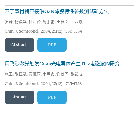
基于双肖特基接触GaN薄膜特性参数测试新方法
罗谦
,
杨谟华
,
杜江锋
,
梅丁蕾
,
王良臣
,
白云霞
Chin. J. Semicond. 2004, 25(12): 1730-1734
Abstract
PDF
用飞秒激光触发GaAs光电导体产生THz电磁波的研究
施卫
,
张显斌
,
贾婉丽
,
李孟霞
,
许景周
,
张希成
Chin. J. Semicond. 2004, 25(12): 1735-1738
Abstract
PDF