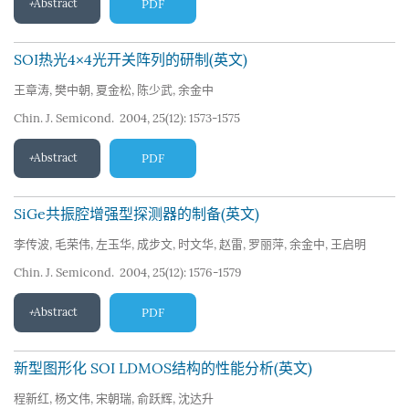
Abstract
PDF
SOI热光4×4光开关阵列的研制(英文)
王章涛
,
樊中朝
,
夏金松
,
陈少武
,
余金中
Chin. J. Semicond. 2004, 25(12): 1573-1575
Abstract
PDF
SiGe共振腔增强型探测器的制备(英文)
李传波
,
毛荣伟
,
左玉华
,
成步文
,
时文华
,
赵雷
,
罗丽萍
,
余金中
,
王启明
Chin. J. Semicond. 2004, 25(12): 1576-1579
Abstract
PDF
新型图形化 SOI LDMOS结构的性能分析(英文)
程新红
,
杨文伟
,
宋朝瑞
,
俞跃辉
,
沈达升