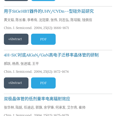
用于SiGeHBT器件的UHV/CVDn~-型硅外延研究
黄文韬
,
陈长春
,
李希有
,
沈冠豪
,
张伟
,
刘志弘
,
陈培毅
,
钱佩信
Chin. J. Semicond. 2004, 25(12): 1666-1671
Abstract
PDF
4H-SiC衬底AlGaN/GaN高电子迁移率晶体管的研制
郝跃
,
杨燕
,
张进城
,
王平
Chin. J. Semicond. 2004, 25(12): 1672-1674
Abstract
PDF
双极晶体管的低剂量率电离辐射效应
张华林
,
陆妩
,
任迪远
,
郭旗
,
余学锋
,
何承发
,
艾尔肯
,
崔帅
Chin. J. Semicond. 2004, 25(12): 1675-1679