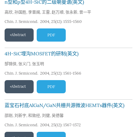
n型和p型4H-SiC的二级喇曼谱(英文)
高欣
,
孙国胜
,
李晋闽
,
王雷
,
赵万顺
,
张永新
,
曾一平
Chin. J. Semicond. 2004, 25(12): 1555-1560
Abstract
PDF
4H-SiC埋沟MOSFET的研制(英文)
郜锦侠
,
张义门
,
张玉明
Chin. J. Semicond. 2004, 25(12): 1561-1566
Abstract
PDF
蓝宝石衬底AlGaN/GaN共栅共源微波HEMTs器件(英文)
邵刚
,
刘新宇
,
和致经
,
刘健
,
吴德馨
Chin. J. Semicond. 2004, 25(12): 1567-1572