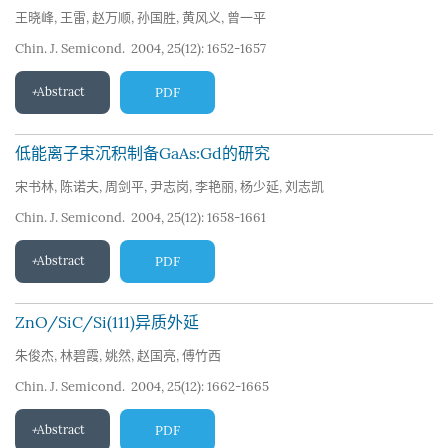
王晓峰
,
王雷
,
赵万顺
,
孙国胜
,
黄风义
,
曾一平
Chin. J. Semicond. 2004, 25(12): 1652-1657
Abstract
PDF
低能离子束沉积制备GaAs:Gd的研究
宋书林
,
陈诺夫
,
周剑平
,
尹志岗
,
李艳丽
,
杨少延
,
刘志凯
Chin. J. Semicond. 2004, 25(12): 1658-1661
Abstract
PDF
ZnO/SiC/Si(111)异质外延
朱俊杰
,
林碧霞
,
姚然
,
赵国亮
,
傅竹西
Chin. J. Semicond. 2004, 25(12): 1662-1665
Abstract
PDF