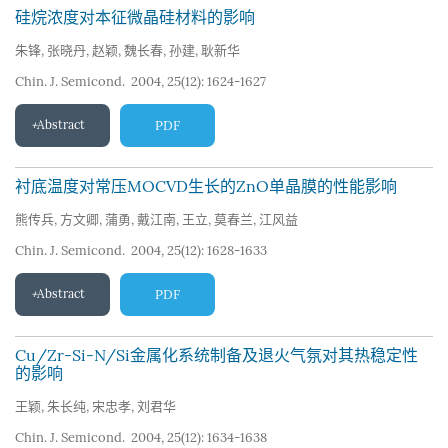
硅烷浓度对本征微晶硅材料的影响
朱锋
,
张晓丹
,
赵颖
,
魏长春
,
孙建
,
耿新华
Chin. J. Semicond. 2004, 25(12): 1624-1627
Abstract
PDF
衬底温度对常压MOCVD生长的ZnO单晶膜的性能影响
熊传兵
,
方文卿
,
蒲勇
,
戴江南
,
王立
,
莫春兰
,
江风益
Chin. J. Semicond. 2004, 25(12): 1628-1633
Abstract
PDF
Cu/Zr-Si-N/Si金属化系统制备及退火气氛对其热稳定性
的影响
王颖
,
朱长纯
,
宋忠孝
,
刘君华
Chin. J. Semicond. 2004, 25(12): 1634-1638