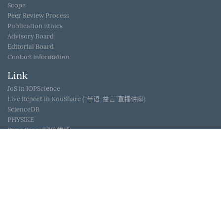
Scope
Peer Review Process
Publication Ethics
Advisory Board
Editorial Board
Contact Information
Link
JoS in IOPScience
Live Report in KouShare (“半语-益言”直播讲座)
ScienceDB
PHYSIKE
Dyna Sense(鼎信优威)