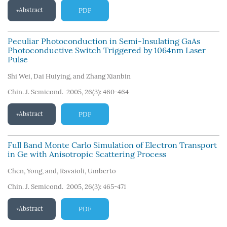
Abstract
PDF
Peculiar Photoconduction in Semi-Insulating GaAs
Photoconductive Switch Triggered by 1064nm Laser
Pulse
Shi Wei
,
Dai Huiying
,
and Zhang Xianbin
Chin. J. Semicond. 2005, 26(3): 460-464
Abstract
PDF
Full Band Monte Carlo Simulation of Electron Transport
in Ge with Anisotropic Scattering Process
Chen
,
Yong
,
and
,
Ravaioli
,
Umberto
Chin. J. Semicond. 2005, 26(3): 465-471
Abstract
PDF