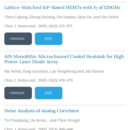
Lattice-Matched InP-Based HEMTs with f
of 120GHz
T
Chen Liqiang
,
Zhang Haiying
,
Yin Junjian
,
Qian He
,
and Niu Jiebin
Chin. J. Semicond. 2005, 26(3): 472-475
Abstract
PDF
AIN Monolithic Microchannel Cooled Heatsink for High
Power Laser Diode Array
Ma Jiehui
,
Fang Gaozhan
,
Lan Yongsheng and
,
Ma Xiaoyu
Chin. J. Semicond. 2005, 26(3): 476-479
Abstract
PDF
Noise Analysis of Analog Correlator
Tu Chunjiang
,
Liu Bo’an，and Chen Hongyi
Chin. J. Semicond. 2005, 26(3): 480-486