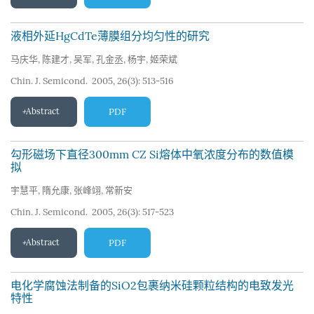
液相外延HgCdTe薄膜组分均匀性的研究
马庆华
,
陈建才
,
吴军
,
孔金丞
,
杨宇
,
姬荣斌
Chin. J. Semicond. 2005, 26(3): 513-516
Abstract
PDF
勾形磁场下直径300mm CZ Si熔体中氧浓度分布的数值模
拟
宇慧平
,
隋允康
,
张峰翊
,
常新安
Chin. J. Semicond. 2005, 26(3): 517-523
Abstract
PDF
电化学腐蚀法制备的SiO2包裹纳米硅颗粒结构的电致发光
特性