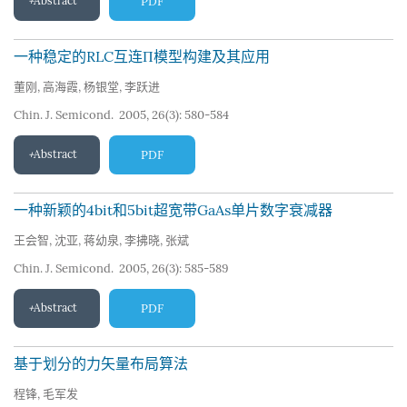
Abstract
PDF
一种稳定的RLC互连Π模型构建及其应用
董刚
,
高海霞
,
杨银堂
,
李跃进
Chin. J. Semicond. 2005, 26(3): 580-584
Abstract
PDF
一种新颖的4bit和5bit超宽带GaAs单片数字衰减器
王会智
,
沈亚
,
蒋幼泉
,
李拂晓
,
张斌
Chin. J. Semicond. 2005, 26(3): 585-589
Abstract
PDF
基于划分的力矢量布局算法
程锋
,
毛军发