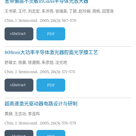
宽带偏振不灵敏InGaAs半导体光放大器
王书荣
,
王圩
,
刘志宏
,
朱洪亮
,
张瑞英
,
丁颖
,
赵玲娟
,
周帆
,
田慧良
Chin. J. Semicond. 2005, 26(3): 567-570
Abstract
PDF
808nm大功率半导体激光器腔面光学膜工艺
舒雄文
,
徐晨
,
徐遵图
,
朱彦旭
,
沈光地
Chin. J. Semicond. 2005, 26(3): 571-575
Abstract
PDF
超高速激光驱动器电路设计与研制
黄颋
,
王志功
,
李连鸣
Chin. J. Semicond. 2005, 26(3): 576-579