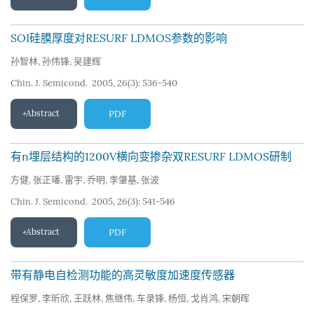
SOI硅膜厚度对RESURF LDMOS参数的影响
孙智林
,
孙伟锋
,
吴建辉
Chin. J. Semicond. 2005, 26(3): 536-540
Abstract
PDF
有n埋层结构的1200V横向变掺杂双RESURF LDMOS研制
方健
,
张正璠
,
雷宇
,
乔明
,
李肇基
,
张波
Chin. J. Semicond. 2005, 26(3): 541-546
Abstract
PDF
带有静电自检测功能的高灵敏度加速度传感器
程保罗
,
李昕欣
,
王跃林
,
焦继伟
,
车录锋
,
杨恒
,
戈肖鸿
,
宋朝晖