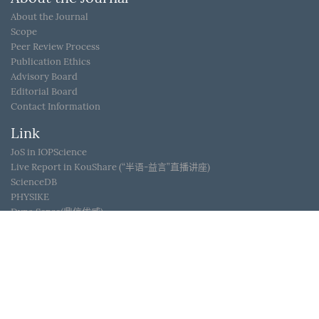
About the Journal
Scope
Peer Review Process
Publication Ethics
Advisory Board
Editorial Board
Contact Information
Link
JoS in IOPScience
Live Report in KouShare (“半语-益言”直播讲座)
ScienceDB
PHYSIKE
Dyna Sense(鼎信优威)