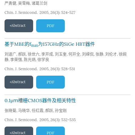
严勇健
,
吴雪梅
,
诸葛兰剑
Chin. J. Semicond. 2005, 26(3): 524-527
Abstract
PDF
基于MBE的f
为157GHz的SiGe HBT器件
max
刘道广
,
郝跃
,
徐世六
,
李开成
,
刘玉奎
,
何开全
,
刘嵘侃
,
张静
,
刘伦才
,
徐婉
静
,
李荣强
,
陈光炳
,
徐学良
Chin. J. Semicond. 2005, 26(3): 528-531
Abstract
PDF
0.1μｍ槽栅CMOS器件及相关特性
张晓菊
,
马晓华
,
任红霞
,
郝跃
,
孙宝刚
Chin. J. Semicond. 2005, 26(3): 532-535
Abstract
PDF