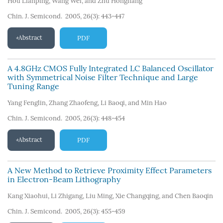
Hou Lianping
,
Wang Wei
,
and Zhu Hongliang
Chin. J. Semicond. 2005, 26(3): 443-447
Abstract
PDF
A 4.8GHz CMOS Fully Integrated LC Balanced Oscillator
with Symmetrical Noise Filter Technique and Large
Tuning Range
Yang Fenglin
,
Zhang Zhaofeng
,
Li Baoqi
,
and Min Hao
Chin. J. Semicond. 2005, 26(3): 448-454
Abstract
PDF
A New Method to Retrieve Proximity Effect Parameters
in Electron-Beam Lithography
Kang Xiaohui
,
Li Zhigang
,
Liu Ming
,
Xie Changqing
,
and Chen Baoqin
Chin. J. Semicond. 2005, 26(3): 455-459