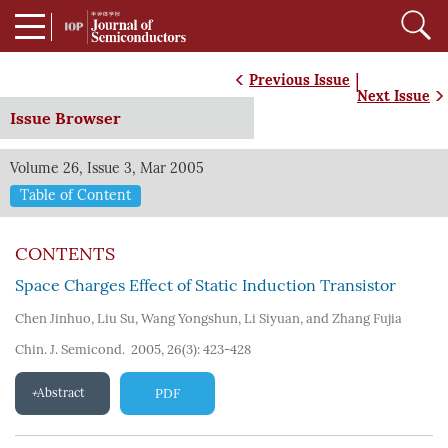
|
Previous Issue
Next Issue
Issue Browser
Volume 26, Issue 3, Mar 2005
Table of Content
CONTENTS
Space Charges Effect of Static Induction Transistor
Chen Jinhuo
,
Liu Su
,
Wang Yongshun
,
Li Siyuan
,
and Zhang Fujia
Chin. J. Semicond. 2005, 26(3): 423-428
Abstract
PDF