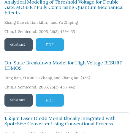
Analytical Modeling of Threshold Voltage for Double-
Gate MOSFET Fully Comprising Quantum Mechanical
Effects
Zhang Dawei
,
Tian Lilin，and Yu Zhiping
Chin. J. Semicond. 2005, 26(3): 429-435
Abstract
PDF
On-State Breakdown Model for High Voltage RESURF
LDMOS
Fang Jian
,
Yi Kun
,
Li Zhaoji
,
and Zhang Bo（436）
Chin. J. Semicond. 2005, 26(3): 436-442
Abstract
PDF
1.55μm Laser Diode Monolithically Integrated with
Spot-Size Converter Using Conventional Process