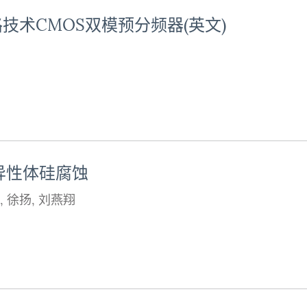
术CMOS双模预分频器(英文)
异性体硅腐蚀
,
徐扬
,
刘燕翔