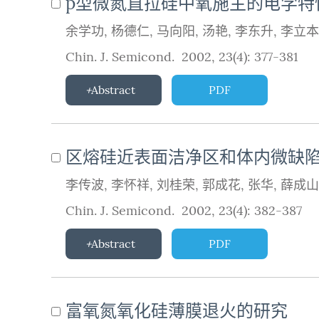
p型微氮直拉硅中氧施主的电学特
余学功
,
杨德仁
,
马向阳
,
汤艳
,
李东升
,
李立本
Chin. J. Semicond. 2002, 23(4): 377-381
Abstract
PDF
区熔硅近表面洁净区和体内微缺
李传波
,
李怀祥
,
刘桂荣
,
郭成花
,
张华
,
薛成山
Chin. J. Semicond. 2002, 23(4): 382-387
Abstract
PDF
富氧氮氧化硅薄膜退火的研究