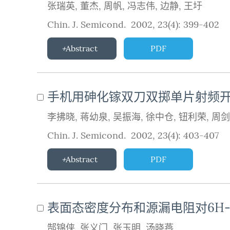
张瑞英
,
董杰
,
周帆
,
冯志伟
,
边静
,
王圩
Chin. J. Semicond. 2002, 23(4): 399-402
Abstract
PDF
手机用砷化镓双刀双掷单片射频
李拂晓
,
蒋幼泉
,
吴振海
,
徐中仓
,
钮利荣
,
周剑
Chin. J. Semicond. 2002, 23(4): 403-407
Abstract
PDF
表面态密度分布和源漏电阻对6H-S
郜锦侠
,
张义门
,
张玉明
,
汤晓燕