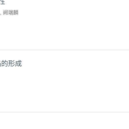
性
,
阙端麟
陷的形成